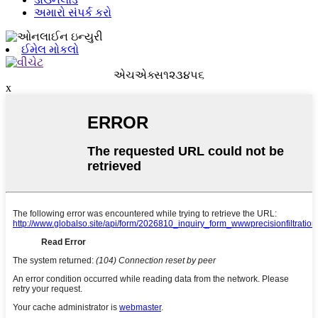
અમારો સંપર્ક કરો
ઈમેલ મોકલો
એચએક્સ૧૨૩૪૫૬
x