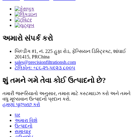
અમારો સંપર્ક કરો
બિલ્ડીંગ #1, નં. 225 હુફા રોડ, ફેંગ્સિયન ડિસ્ટ્રિક્ટ, શાંઘાઈ
201415, PRChina
sales@precisionfiltrationsh.com
ટેલિફોન: +૮૬-૨૧-૫૯૨૩ ૮૦૦૫
શું તમને ગમે તેવા કોઈ ઉત્પાદનો છે?
તમારી જરૂરિયાતો અનુસાર, તમારા માટે કસ્ટમાઇઝ કરો અને તમને
વધુ મૂલ્યવાન ઉત્પાદનો પ્રદાન કરો.
હમણાં પૂછપરછ કરો
ઘર
અમારા વિશે
ઉત્પાદનો
સમાચાર
ડાઉનલોડ