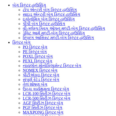
બેગ ફિલ્ટર હાઉસિંગ
ટોપ એન્ટ્રી બેગ ફિલ્ટર હાઉસિંગ
સાઇડ એન્ટ્રી બેગ ફિલ્ટર હાઉસિંગ
ઇકોનોમિક બેગ ફિલ્ટર હાઉસિંગ
પીપી બેગ ફિલ્ટર હાઉસિંગ
વી-ક્લેમ્પ ક્વિક ઓપન મલ્ટી-બેગ ફિલ્ટર હાઉસિંગ
ડેવિટ આર્મ મલ્ટી-બેગ ફિલ્ટર હાઉસિંગ
સ્પ્રિંગ આસિસ્ટ મલ્ટી-બેગ ફિલ્ટર હાઉસિંગ
ફિલ્ટર બેગ
PO ફિલ્ટર બેગ
PE ફિલ્ટર બેગ
POXL ફિલ્ટર બેગ
PEXL ફિલ્ટર બેગ
નાયલોન મોનોફિલામેન્ટ ફિલ્ટર બેગ
NOMEX ફિલ્ટર બેગ
પીટીએફઇ ફિલ્ટર બેગ
સંપૂર્ણ રેટેડ ફિલ્ટર બેગ
તેલ શોષણ બેગ
ઉચ્ચ કાર્યક્ષમતા ફિલ્ટર બેગ
LCR-100 સિરીઝ ફિલ્ટર બેગ
LCR-500 સિરીઝ ફિલ્ટર બેગ
AGF સિરીઝ ફિલ્ટર બેગ
PGF સિરીઝ ફિલ્ટર બેગ
MAXPONG ફિલ્ટર બેગ