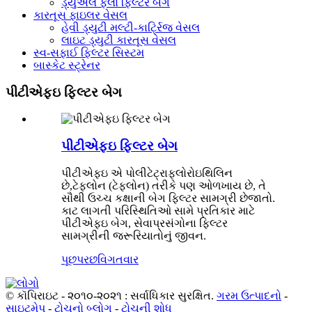
ડ્યુઅલ ફ્લો ફિલ્ટર બેગ
કારતૂસ ફાઇલર વેસલ
હેવી ડ્યુટી મલ્ટી-કાર્ટ્રિજ વેસલ
લાઇટ ડ્યુટી કારતૂસ વેસલ
સ્વ-સફાઈ ફિલ્ટર સિસ્ટમ
બાસ્કેટ સ્ટ્રેનર
પીટીએફઇ ફિલ્ટર બેગ
પીટીએફઇ ફિલ્ટર બેગ
પીટીએફઇ એ પોલીટેટ્રાફ્લોરોઇથિલિન
છે,
ટેફલોન (ટેફલોન) તરીકે પણ ઓળખાય છે, તે
સૌથી ઉચ્ચ કક્ષાની બેગ ફિલ્ટર સામગ્રી છે
જાતો.
કાટ લાગતી પરિસ્થિતિઓ સામે પ્રતિકાર માટે
પીટીએફઇ બેગ, સેવા
પ્રસંગોના ફિલ્ટર
સામગ્રીની જરૂરિયાતોનું જીવન.
પૂછપરછ
વિગતવાર
© કૉપિરાઇટ - ૨૦૧૦-૨૦૨૧ : સર્વાધિકાર સુરક્ષિત.
ગરમ ઉત્પાદનો
-
સાઇટમેપ
-
ટોચનો બ્લોગ
-
ટોચની શોધ