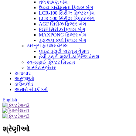
તેલ શોષણ બેગ
ઉચ્ચ કાર્યક્ષમતા ફિલ્ટર બેગ
LCR-100 સિરીઝ ફિલ્ટર બેગ
LCR-500 સિરીઝ ફિલ્ટર બેગ
AGF સિરીઝ ફિલ્ટર બેગ
PGF સિરીઝ ફિલ્ટર બેગ
MAXPONG ફિલ્ટર બેગ
ડ્યુઅલ ફ્લો ફિલ્ટર બેગ
કારતૂસ ફાઇલર વેસલ
લાઇટ ડ્યુટી કારતૂસ વેસલ
હેવી ડ્યુટી મલ્ટી-કાર્ટ્રિજ વેસલ
સ્વ-સફાઈ ફિલ્ટર સિસ્ટમ
બાસ્કેટ સ્ટ્રેનર
સમાચાર
અરજીઓ
ડાઉનલોડ
અમારો સંપર્ક કરો
English
શ્રેણીઓ