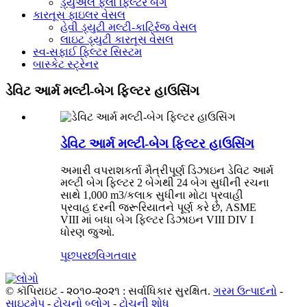
ડ્યુઅલ ફ્લો ફિલ્ટર બેગ
કારતૂસ ફાઇલર વેસલ
હેવી ડ્યુટી મલ્ટી-કાર્ટ્રિજ વેસલ
લાઇટ ડ્યુટી કારતૂસ વેસલ
સ્વ-સફાઈ ફિલ્ટર સિસ્ટમ
બાસ્કેટ સ્ટ્રેનર
ડેવિટ આર્મ મલ્ટી-બેગ ફિલ્ટર હાઉસિંગ
ડેવિટ આર્મ મલ્ટી-બેગ ફિલ્ટર હાઉસિંગ
અમારી વપરાશકર્તા મૈત્રીપૂર્ણ ડિઝાઇન ડેવિટ આર્મ
મલ્ટી બેગ ફિલ્ટર 2 બેગથી 24 બેગ સુધીની રચના
સાથે 1,000 m3/કલાક સુધીના મોટા પ્રવાહી
પ્રવાહ દરની જરૂરિયાતને પૂર્ણ કરે છે, ASME
VIII માં બધા બેગ ફિલ્ટર ડિઝાઇન VIII DIV I
ધોરણ જુઓ.
પૂછપરછ
વિગતવાર
© કૉપિરાઇટ - ૨૦૧૦-૨૦૨૧ : સર્વાધિકાર સુરક્ષિત.
ગરમ ઉત્પાદનો
-
સાઇટમેપ
-
ટોચનો બ્લોગ
-
ટોચની શોધ