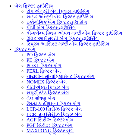
બેગ ફિલ્ટર હાઉસિંગ
ટોપ એન્ટ્રી બેગ ફિલ્ટર હાઉસિંગ
સાઇડ એન્ટ્રી બેગ ફિલ્ટર હાઉસિંગ
ઇકોનોમિક બેગ ફિલ્ટર હાઉસિંગ
પીપી બેગ ફિલ્ટર હાઉસિંગ
વી-ક્લેમ્પ ક્વિક ઓપન મલ્ટી-બેગ ફિલ્ટર હાઉસિંગ
ડેવિટ આર્મ મલ્ટી-બેગ ફિલ્ટર હાઉસિંગ
સ્પ્રિંગ આસિસ્ટ મલ્ટી-બેગ ફિલ્ટર હાઉસિંગ
ફિલ્ટર બેગ
PO ફિલ્ટર બેગ
PE ફિલ્ટર બેગ
POXL ફિલ્ટર બેગ
PEXL ફિલ્ટર બેગ
નાયલોન મોનોફિલામેન્ટ ફિલ્ટર બેગ
NOMEX ફિલ્ટર બેગ
પીટીએફઇ ફિલ્ટર બેગ
સંપૂર્ણ રેટેડ ફિલ્ટર બેગ
તેલ શોષણ બેગ
ઉચ્ચ કાર્યક્ષમતા ફિલ્ટર બેગ
LCR-100 સિરીઝ ફિલ્ટર બેગ
LCR-500 સિરીઝ ફિલ્ટર બેગ
AGF સિરીઝ ફિલ્ટર બેગ
PGF સિરીઝ ફિલ્ટર બેગ
MAXPONG ફિલ્ટર બેગ