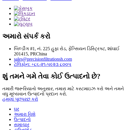
અમારો સંપર્ક કરો
બિલ્ડીંગ #1, નં. 225 હુફા રોડ, ફેંગ્સિયન ડિસ્ટ્રિક્ટ, શાંઘાઈ
201415, PRChina
sales@precisionfiltrationsh.com
ટેલિફોન: +૮૬-૨૧-૫૯૨૩ ૮૦૦૫
શું તમને ગમે તેવા કોઈ ઉત્પાદનો છે?
તમારી જરૂરિયાતો અનુસાર, તમારા માટે કસ્ટમાઇઝ કરો અને તમને
વધુ મૂલ્યવાન ઉત્પાદનો પ્રદાન કરો.
હમણાં પૂછપરછ કરો
ઘર
અમારા વિશે
ઉત્પાદનો
સમાચાર
ડાઉનલોડ