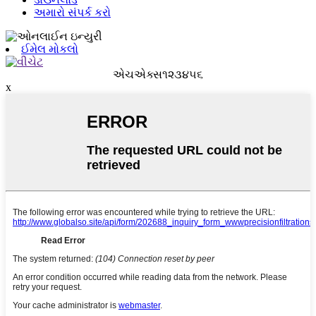
અમારો સંપર્ક કરો
ઈમેલ મોકલો
એચએક્સ૧૨૩૪૫૬
x