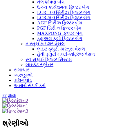
તેલ શોષણ બેગ
ઉચ્ચ કાર્યક્ષમતા ફિલ્ટર બેગ
LCR-100 સિરીઝ ફિલ્ટર બેગ
LCR-500 સિરીઝ ફિલ્ટર બેગ
AGF સિરીઝ ફિલ્ટર બેગ
PGF સિરીઝ ફિલ્ટર બેગ
MAXPONG ફિલ્ટર બેગ
ડ્યુઅલ ફ્લો ફિલ્ટર બેગ
કારતૂસ ફાઇલર વેસલ
લાઇટ ડ્યુટી કારતૂસ વેસલ
હેવી ડ્યુટી મલ્ટી-કાર્ટ્રિજ વેસલ
સ્વ-સફાઈ ફિલ્ટર સિસ્ટમ
બાસ્કેટ સ્ટ્રેનર
સમાચાર
અરજીઓ
ડાઉનલોડ
અમારો સંપર્ક કરો
English
શ્રેણીઓ