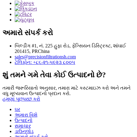
અમારો સંપર્ક કરો
બિલ્ડીંગ #1, નં. 225 હુફા રોડ, ફેંગ્સિયન ડિસ્ટ્રિક્ટ, શાંઘાઈ
201415, PRChina
sales@precisionfiltrationsh.com
ટેલિફોન: +૮૬-૨૧-૫૯૨૩ ૮૦૦૫
શું તમને ગમે તેવા કોઈ ઉત્પાદનો છે?
તમારી જરૂરિયાતો અનુસાર, તમારા માટે કસ્ટમાઇઝ કરો અને તમને
વધુ મૂલ્યવાન ઉત્પાદનો પ્રદાન કરો.
હમણાં પૂછપરછ કરો
ઘર
અમારા વિશે
ઉત્પાદનો
સમાચાર
ડાઉનલોડ
અમારો સંપર્ક કરો