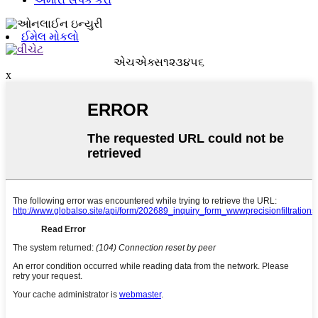
ઈમેલ મોકલો
એચએક્સ૧૨૩૪૫૬
x