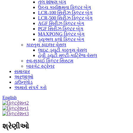
તેલ શોષણ બેગ
ઉચ્ચ કાર્યક્ષમતા ફિલ્ટર બેગ
LCR-100 સિરીઝ ફિલ્ટર બેગ
LCR-500 સિરીઝ ફિલ્ટર બેગ
AGF સિરીઝ ફિલ્ટર બેગ
PGF સિરીઝ ફિલ્ટર બેગ
MAXPONG ફિલ્ટર બેગ
ડ્યુઅલ ફ્લો ફિલ્ટર બેગ
કારતૂસ ફાઇલર વેસલ
લાઇટ ડ્યુટી કારતૂસ વેસલ
હેવી ડ્યુટી મલ્ટી-કાર્ટ્રિજ વેસલ
સ્વ-સફાઈ ફિલ્ટર સિસ્ટમ
બાસ્કેટ સ્ટ્રેનર
સમાચાર
અરજીઓ
ડાઉનલોડ
અમારો સંપર્ક કરો
English
શ્રેણીઓ