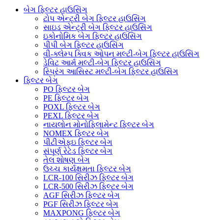
બેગ ફિલ્ટર હાઉસિંગ
ટોપ એન્ટ્રી બેગ ફિલ્ટર હાઉસિંગ
સાઇડ એન્ટ્રી બેગ ફિલ્ટર હાઉસિંગ
ઇકોનોમિક બેગ ફિલ્ટર હાઉસિંગ
પીપી બેગ ફિલ્ટર હાઉસિંગ
વી-ક્લેમ્પ ક્વિક ઓપન મલ્ટી-બેગ ફિલ્ટર હાઉસિંગ
ડેવિટ આર્મ મલ્ટી-બેગ ફિલ્ટર હાઉસિંગ
સ્પ્રિંગ આસિસ્ટ મલ્ટી-બેગ ફિલ્ટર હાઉસિંગ
ફિલ્ટર બેગ
PO ફિલ્ટર બેગ
PE ફિલ્ટર બેગ
POXL ફિલ્ટર બેગ
PEXL ફિલ્ટર બેગ
નાયલોન મોનોફિલામેન્ટ ફિલ્ટર બેગ
NOMEX ફિલ્ટર બેગ
પીટીએફઇ ફિલ્ટર બેગ
સંપૂર્ણ રેટેડ ફિલ્ટર બેગ
તેલ શોષણ બેગ
ઉચ્ચ કાર્યક્ષમતા ફિલ્ટર બેગ
LCR-100 સિરીઝ ફિલ્ટર બેગ
LCR-500 સિરીઝ ફિલ્ટર બેગ
AGF સિરીઝ ફિલ્ટર બેગ
PGF સિરીઝ ફિલ્ટર બેગ
MAXPONG ફિલ્ટર બેગ