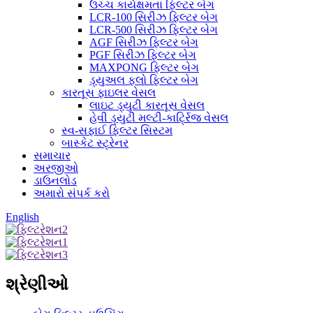
ઉચ્ચ કાર્યક્ષમતા ફિલ્ટર બેગ
LCR-100 સિરીઝ ફિલ્ટર બેગ
LCR-500 સિરીઝ ફિલ્ટર બેગ
AGF સિરીઝ ફિલ્ટર બેગ
PGF સિરીઝ ફિલ્ટર બેગ
MAXPONG ફિલ્ટર બેગ
ડ્યુઅલ ફ્લો ફિલ્ટર બેગ
કારતૂસ ફાઇલર વેસલ
લાઇટ ડ્યુટી કારતૂસ વેસલ
હેવી ડ્યુટી મલ્ટી-કાર્ટ્રિજ વેસલ
સ્વ-સફાઈ ફિલ્ટર સિસ્ટમ
બાસ્કેટ સ્ટ્રેનર
સમાચાર
અરજીઓ
ડાઉનલોડ
અમારો સંપર્ક કરો
English
શ્રેણીઓ