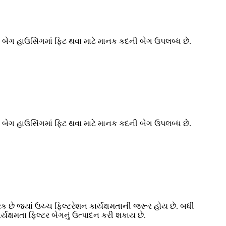
ટર બેગ હાઉસિંગમાં ફિટ થવા માટે માનક કદની બેગ ઉપલબ્ધ છે.
ટર બેગ હાઉસિંગમાં ફિટ થવા માટે માનક કદની બેગ ઉપલબ્ધ છે.
રક છે જ્યાં ઉચ્ચ ફિલ્ટરેશન કાર્યક્ષમતાની જરૂર હોય છે. બધી
્યક્ષમતા ફિલ્ટર બેગનું ઉત્પાદન કરી શકાય છે.