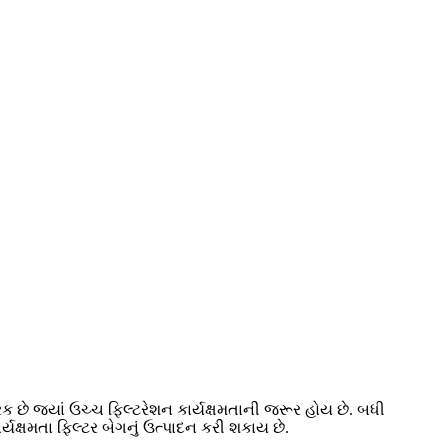
રક છે જ્યાં ઉચ્ચ ફિલ્ટરેશન કાર્યક્ષમતાની જરૂર હોય છે. બધી
્યક્ષમતા ફિલ્ટર બેગનું ઉત્પાદન કરી શકાય છે.