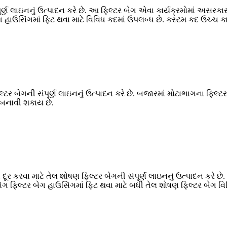
ૂર્ણ લાઇનનું ઉત્પાદન કરે છે. આ ફિલ્ટર બેગ એવા કાર્યક્રમોમાં અસરકા
ગ હાઉસિંગમાં ફિટ થવા માટે વિવિધ કદમાં ઉપલબ્ધ છે. કસ્ટમ કદ ઉચ્ચ કાર
લ્ટર બેગની સંપૂર્ણ લાઇનનું ઉત્પાદન કરે છે. બજારમાં મોટાભાગના ફિલ્
 બનાવી શકાય છે.
 દૂર કરવા માટે તેલ શોષણ ફિલ્ટર બેગની સંપૂર્ણ લાઇનનું ઉત્પાદન કરે છ
ગ ફિલ્ટર બેગ હાઉસિંગમાં ફિટ થવા માટે બધી તેલ શોષણ ફિલ્ટર બેગ વિ