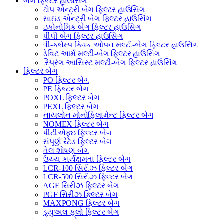
બેગ ફિલ્ટર હાઉસિંગ
ટોપ એન્ટ્રી બેગ ફિલ્ટર હાઉસિંગ
સાઇડ એન્ટ્રી બેગ ફિલ્ટર હાઉસિંગ
ઇકોનોમિક બેગ ફિલ્ટર હાઉસિંગ
પીપી બેગ ફિલ્ટર હાઉસિંગ
વી-ક્લેમ્પ ક્વિક ઓપન મલ્ટી-બેગ ફિલ્ટર હાઉસિંગ
ડેવિટ આર્મ મલ્ટી-બેગ ફિલ્ટર હાઉસિંગ
સ્પ્રિંગ આસિસ્ટ મલ્ટી-બેગ ફિલ્ટર હાઉસિંગ
ફિલ્ટર બેગ
PO ફિલ્ટર બેગ
PE ફિલ્ટર બેગ
POXL ફિલ્ટર બેગ
PEXL ફિલ્ટર બેગ
નાયલોન મોનોફિલામેન્ટ ફિલ્ટર બેગ
NOMEX ફિલ્ટર બેગ
પીટીએફઇ ફિલ્ટર બેગ
સંપૂર્ણ રેટેડ ફિલ્ટર બેગ
તેલ શોષણ બેગ
ઉચ્ચ કાર્યક્ષમતા ફિલ્ટર બેગ
LCR-100 સિરીઝ ફિલ્ટર બેગ
LCR-500 સિરીઝ ફિલ્ટર બેગ
AGF સિરીઝ ફિલ્ટર બેગ
PGF સિરીઝ ફિલ્ટર બેગ
MAXPONG ફિલ્ટર બેગ
ડ્યુઅલ ફ્લો ફિલ્ટર બેગ