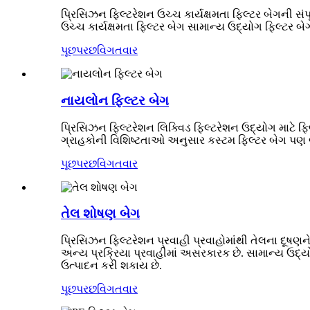
પ્રિસિઝન ફિલ્ટરેશન ઉચ્ચ કાર્યક્ષમતા ફિલ્ટર બેગની સંપ
ઉચ્ચ કાર્યક્ષમતા ફિલ્ટર બેગ સામાન્ય ઉદ્યોગ ફિલ્ટર બે
પૂછપરછ
વિગતવાર
નાયલોન ફિલ્ટર બેગ
પ્રિસિઝન ફિલ્ટરેશન લિક્વિડ ફિલ્ટરેશન ઉદ્યોગ માટે ફિ
ગ્રાહકોની વિશિષ્ટતાઓ અનુસાર કસ્ટમ ફિલ્ટર બેગ પણ
પૂછપરછ
વિગતવાર
તેલ શોષણ બેગ
પ્રિસિઝન ફિલ્ટરેશન પ્રવાહી પ્રવાહોમાંથી તેલના દૂષણને
અન્ય પ્રક્રિયા પ્રવાહીમાં અસરકારક છે. સામાન્ય ઉદ્યો
ઉત્પાદન કરી શકાય છે.
પૂછપરછ
વિગતવાર