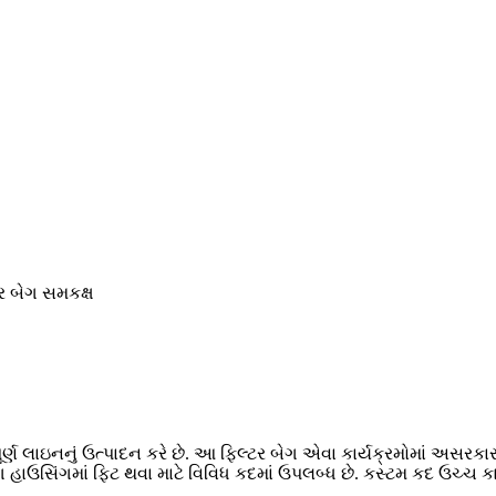
 બેગ સમકક્ષ
ૂર્ણ લાઇનનું ઉત્પાદન કરે છે. આ ફિલ્ટર બેગ એવા કાર્યક્રમોમાં અસરકા
ગ હાઉસિંગમાં ફિટ થવા માટે વિવિધ કદમાં ઉપલબ્ધ છે. કસ્ટમ કદ ઉચ્ચ કાર