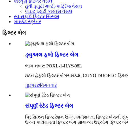
કારતૂસ ફાઇલર વેસલ
હેવી ડ્યુટી મલ્ટી-કાર્ટ્રિજ વેસલ
લાઇટ ડ્યુટી કારતૂસ વેસલ
સ્વ-સફાઈ ફિલ્ટર સિસ્ટમ
બાસ્કેટ સ્ટ્રેનર
ફિલ્ટર બેગ
ડ્યુઅલ ફ્લો ફિલ્ટર બેગ
ભાગ નંબર: POXL-1-HAY-08L
ઇટન હેફ્લો ફિલ્ટર બેગ
સમકક્ષ, CUNO DUOFLO ફિલ્ટર
પૂછપરછ
વિગતવાર
સંપૂર્ણ રેટેડ ફિલ્ટર બેગ
પ્રિસિઝન ફિલ્ટરેશન ઉચ્ચ કાર્યક્ષમતા ફિલ્ટર બેગની સંપ
ઉચ્ચ કાર્યક્ષમતા ફિલ્ટર બેગ સામાન્ય ઉદ્યોગ ફિલ્ટર બે