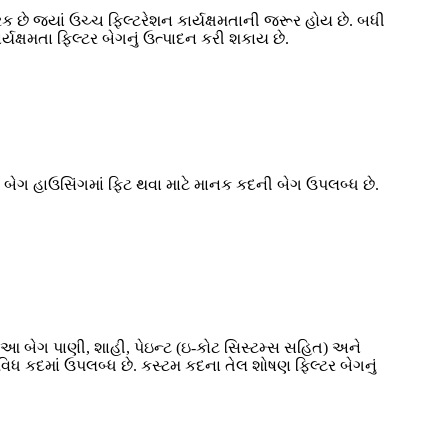
રક છે જ્યાં ઉચ્ચ ફિલ્ટરેશન કાર્યક્ષમતાની જરૂર હોય છે. બધી
્યક્ષમતા ફિલ્ટર બેગનું ઉત્પાદન કરી શકાય છે.
ટર બેગ હાઉસિંગમાં ફિટ થવા માટે માનક કદની બેગ ઉપલબ્ધ છે.
ે. આ બેગ પાણી, શાહી, પેઇન્ટ (ઇ-કોટ સિસ્ટમ્સ સહિત) અને
વિધ કદમાં ઉપલબ્ધ છે. કસ્ટમ કદના તેલ શોષણ ફિલ્ટર બેગનું