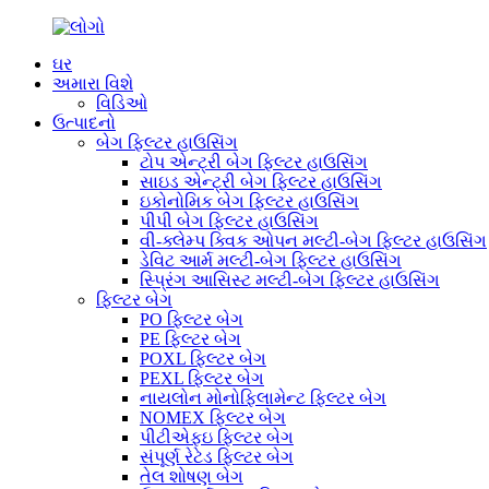
ઘર
અમારા વિશે
વિડિઓ
ઉત્પાદનો
બેગ ફિલ્ટર હાઉસિંગ
ટોપ એન્ટ્રી બેગ ફિલ્ટર હાઉસિંગ
સાઇડ એન્ટ્રી બેગ ફિલ્ટર હાઉસિંગ
ઇકોનોમિક બેગ ફિલ્ટર હાઉસિંગ
પીપી બેગ ફિલ્ટર હાઉસિંગ
વી-ક્લેમ્પ ક્વિક ઓપન મલ્ટી-બેગ ફિલ્ટર હાઉસિંગ
ડેવિટ આર્મ મલ્ટી-બેગ ફિલ્ટર હાઉસિંગ
સ્પ્રિંગ આસિસ્ટ મલ્ટી-બેગ ફિલ્ટર હાઉસિંગ
ફિલ્ટર બેગ
PO ફિલ્ટર બેગ
PE ફિલ્ટર બેગ
POXL ફિલ્ટર બેગ
PEXL ફિલ્ટર બેગ
નાયલોન મોનોફિલામેન્ટ ફિલ્ટર બેગ
NOMEX ફિલ્ટર બેગ
પીટીએફઇ ફિલ્ટર બેગ
સંપૂર્ણ રેટેડ ફિલ્ટર બેગ
તેલ શોષણ બેગ